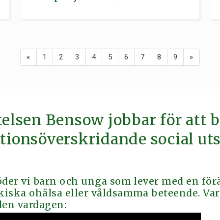
«
1
2
3
4
5
6
7
8
9
»
telsen Bensow jobbar för att 
tionsöverskridande social uts
öder vi barn och unga som lever med en för
iska ohälsa eller våldsamma beteende. Vart
den vardagen: