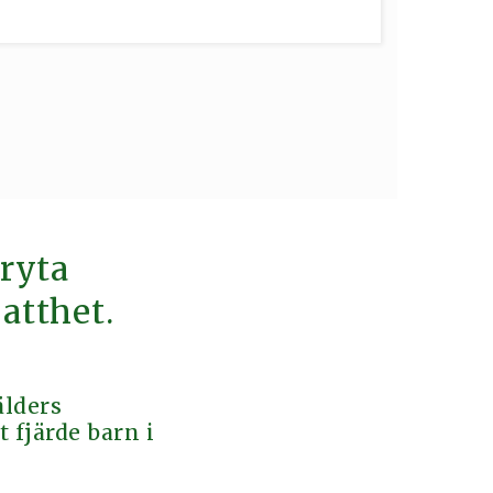
bryta
atthet.
älders
 fjärde barn i