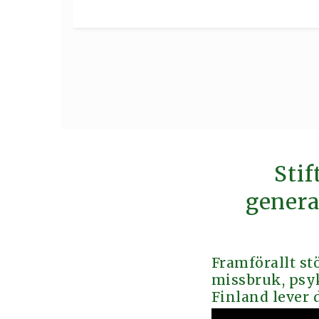
Stif
genera
Framförallt st
missbruk, psyk
Finland lever 